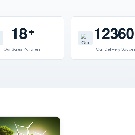
1
8
1
2
3
6
0
Our Sales Partners
Our Delivery Succe