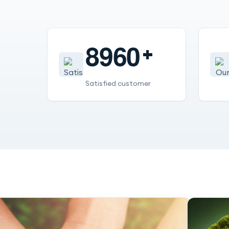
8
9
6
0
Satisfied customer