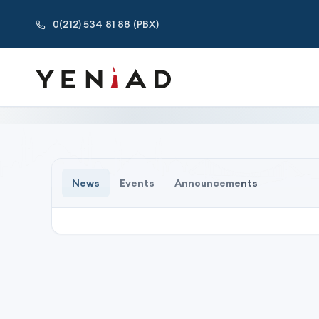
YENIAD - New World Industrialists and Businessmen Associ
0(212) 534 81 88 (PBX)
News
Events
Announcements