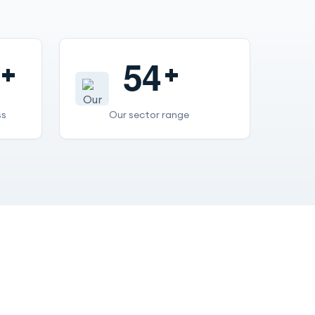
5
4
ss
Our sector range