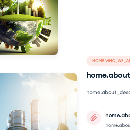
HOME.WHO_WE_A
home.about
home.about_des
home.abo
home.abou